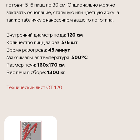
готовит 5-6 пицц по 30 см. Опционально можно
заказать основание, стальную или цветную арку, а
также табличку с нанесением вашего логотипа.
Официальный представитель
Внутренний диаметр пода:
120 см
О Valoriani
Все печи для пиццы Valoriani
Количество пицц за раз:
5/6 шт
Все печи для пиццы
Посмотреть сертификат
Время разогрева:
45 минут
Максимальная температура:
500°C
Размер печи:
160х170 см
Бесплатная доставка в
Бесплатно
Вес печи в сборе:
1300 кг
пределах МКАД - до 3
дней
Доставка за МКАД (50 руб.
от 1000 ₽
Технический лист OT 120
за 1 км) - до 3 дней
Доставка до ТК
Бесплатно
Заказать в 1 клик