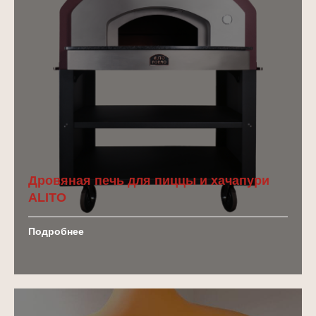
Дровяная печь для пиццы и хачапури
ALITO
рекомендуем
Подробнее
ДОПОЛНИТЕЛЬНО
К ВАШЕЙ ПЕЧИ