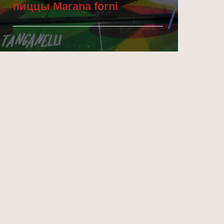
пиццы Marana forni
Подробнее