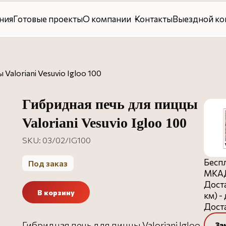
овые проекты
О компании
Контакты
Выездной консалтинг
Valoriani Vesuvio Igloo 100
Гибридная печь для пиццы
Valoriani Vesuvio Igloo 100
SKU:
03/02/IG100
Беспл
Под заказ
МКАД
Доста
В корзину
км) -
Доста
Гибридная печь для пиццы Valoriani Igloo
За