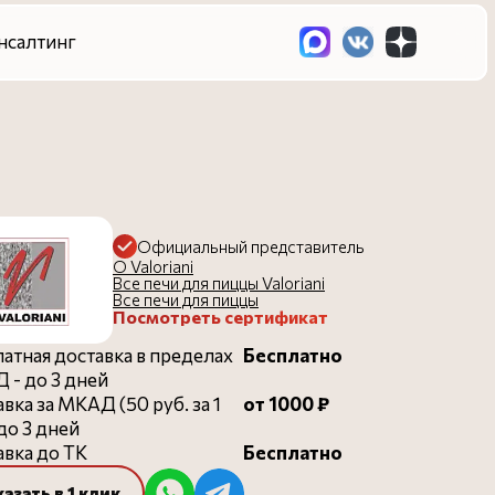
Официальный представитель
О Valoriani
Все печи для пиццы Valoriani
Все печи для пиццы
Посмотреть сертификат
атная доставка в пределах
Бесплатно
 - до 3 дней
вка за МКАД (50 руб. за 1
от 1000 ₽
 до 3 дней
вка до ТК
Бесплатно
казать в 1 клик