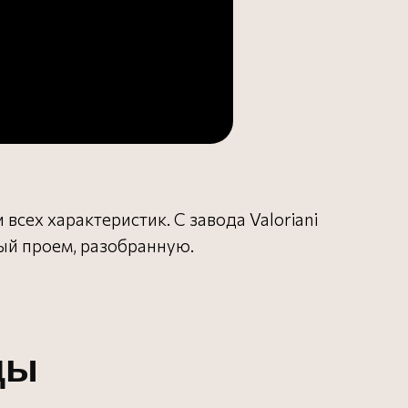
сех характеристик. С завода Valoriani
ный проем, разобранную.
цы