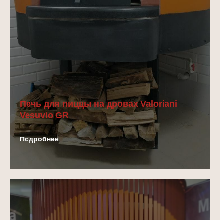
рекомендуем
ВСЕ
ДЛЯ
ИДЕАЛЬНОЙ
ПИЦЦЫ
Печь для пиццы на дровах Valoriani
Vesuvio GR
Професиональная мука для пиццы
Подробнее
Онлайн-курсы для
пиццайоло и пекарей