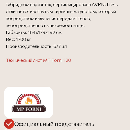
гибридном вариантах, сертифицирована AVPN. Печь
отличается изогнутым кирпичным куполом, который
Официальный представитель
посредством излучения передает тепло,
Все печи для пиццы Moretti Forni
Все печи для пиццы
непосредственно выпекаемой пицце.
Габариты: 164х178х192 см
Вес: 1700 кг
Производительность: 6/7 шт
Бесплатная доставка в
Бесплатно
пределах МКАД - до 3
дней
Технический лист MP Forni 120
Доставка за МКАД (50 руб.
от 1000 ₽
за 1 км) - до 3 дней
Доставка до ТК
Бесплатно
Заказать в 1 клик