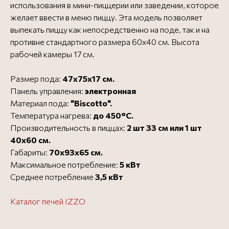
использования в мини-пиццерии или заведении, которое
желает ввести в меню пиццу. Эта модель позволяет
выпекать пиццу как непосредственно на поде, так и на
противне стандартного размера 60х40 см. Высота
рабочей камеры 17 см.
Размер пода:
47х75х17 см.
Панель управления:
электронная
Официальный представитель
Материал пода:
"Biscotto".
О IZZO
Все печи для пиццы IZZO
Температура нагрева:
до 450°C.
Все печи для пиццы
Посмотреть сертификат
Производительность в пиццах:
2 шт 33 см или 1 шт
40х60 см.
Габариты:
70х93х65 см.
Бесплатная доставка в
Бесплатно
пределах МКАД - до 3
Максимальное потребление:
5 кВт
дней
Среднее потребление
3,5 кВт
Доставка за МКАД (50 руб.
от 1000 ₽
за 1 км) - до 3 дней
Доставка до ТК
Каталог печей IZZO
Бесплатно
Заказать в 1 клик