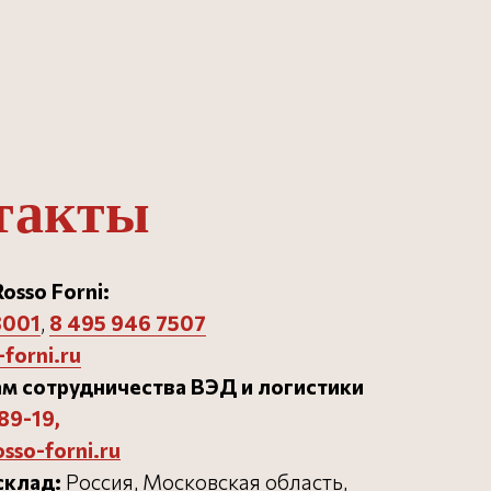
такты
osso Forni:
3001
,
8 495 946 750
7
forni.ru
м сотрудничества ВЭД и логистики
Разработка сайта
89-19
,
osso-forni.ru
склад:
Россия, Московская область,