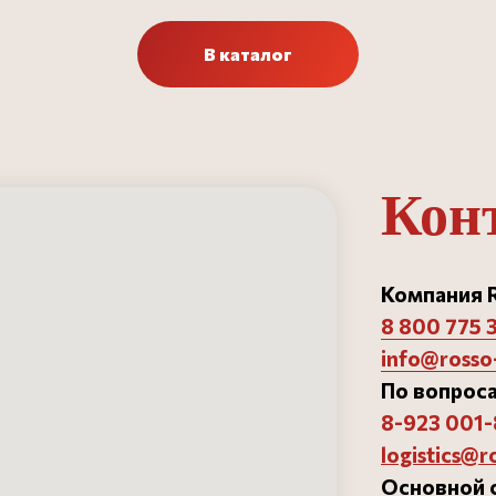
В каталог
Кон
Компания R
8 800 775 
info@rosso-
По вопроса
орни»
Ремонт и замена пода
Блог
8-923 001-
14
Доставка и оплата
Готовые проекты
14817
Инструкции
logistics@r
Партнерам
Основной 