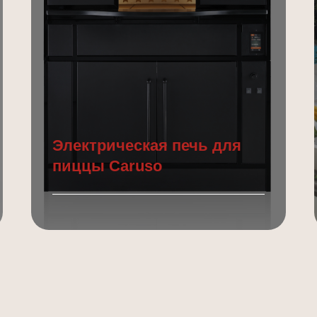
Электрическая печь для
пиццы Caruso
Подробнее