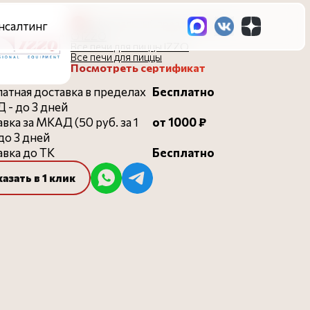
Официальный представитель
О IZZO
Все печи для пиццы IZZO
Все печи для пиццы
Посмотреть сертификат
атная доставка в пределах
Бесплатно
 - до 3 дней
вка за МКАД (50 руб. за 1
от 1000 ₽
 до 3 дней
вка до ТК
Бесплатно
казать в 1 клик