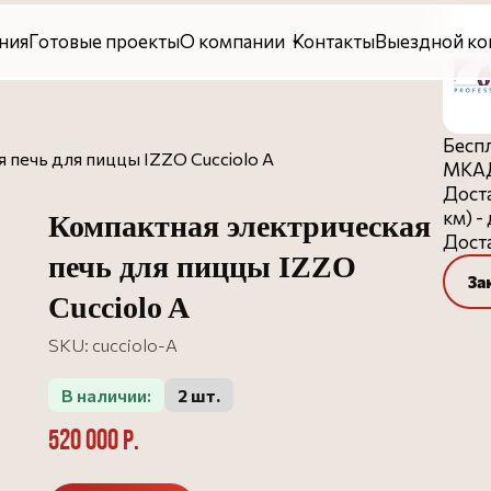
овые проекты
О компании
Контакты
Выездной консалтинг
Беспл
 печь для пиццы IZZO Cucciolo A
МКАД
Доста
км) -
Компактная электрическая
Доста
печь для пиццы IZZO
За
Cucciolo A
SKU:
cucciolo-A
В наличии:
2 шт.
520 000
р.