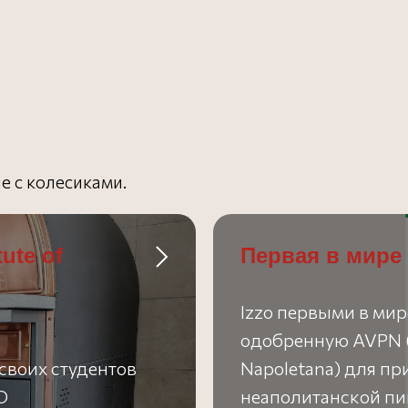
е с колесиками.
ute of
Первая в мире
Izzo первыми в мир
одобренную AVPN (A
своих студентов
Napoletana) для п
O
неаполитанской пи