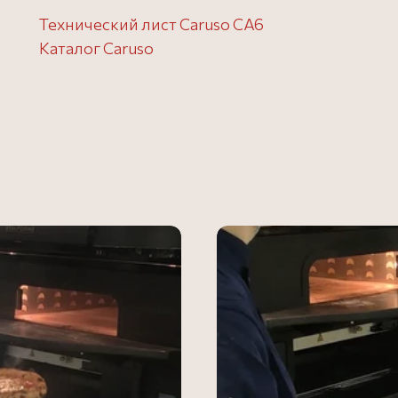
Технический лист Caruso CA6
Каталог Caruso