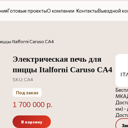
овые проекты
О компании
Контакты
Выездной консалтинг
ццы Italforni Caruso CA4
Электрическая печь для
пиццы Italforni Caruso CA4
SKU:
CA4
Беспл
Под заказ
МКАД
Доста
1 700 000
р.
км) -
Доста
В корзину
За