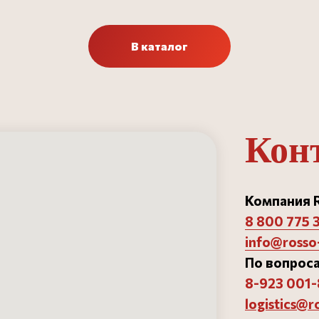
В каталог
Кон
Компания R
8 800 775 
орни»
Ремонт и замена пода
Блог
info@rosso-
14
Доставка и оплата
Готовые проекты
14817
По вопроса
Инструкции
Партнерам
8-923 001-
logistics@r