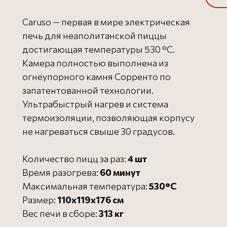
Caruso — первая в мире электрическая
печь для неаполитанской пиццы
достигающая температуры 530 °С.
Камера полностью выполнена из
огнеупорного камня Сорренто по
запатентованной технологии.
Ультрабыстрый нагрев и система
термоизоляции, позволяющая корпусу
не нагреваться свыше 30 градусов.
Количество пицц за раз:
4 шт
Время разогрева:
60 минут
Максимальная температура:
530°C
Размер:
110x119x176 см
Вес печи в сборе:
313 кг