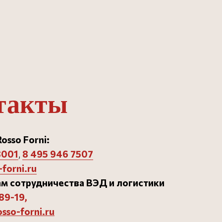
такты
osso Forni:
3001
,
8 495 946 750
7
Разработка сайта
forni.ru
м сотрудничества ВЭД и логистики
89-19
,
osso-forni.ru