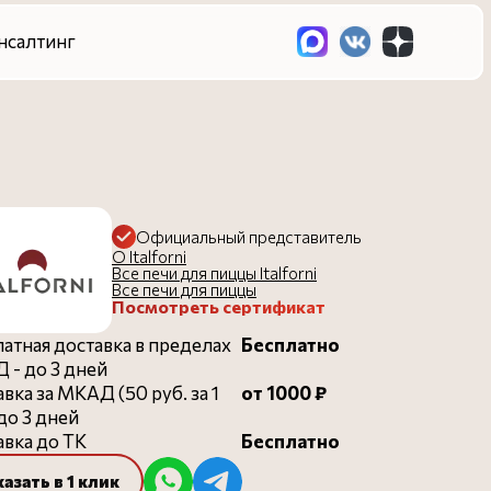
Официальный представитель
О Italforni
Все печи для пиццы Italforni
Все печи для пиццы
Посмотреть сертификат
атная доставка в пределах
Бесплатно
 - до 3 дней
вка за МКАД (50 руб. за 1
от 1000 ₽
 до 3 дней
вка до ТК
Бесплатно
казать в 1 клик