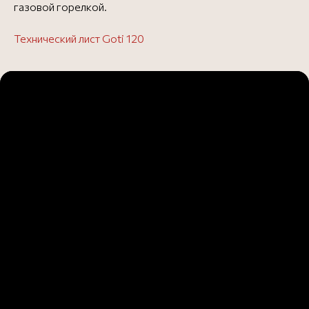
газовой горелкой.
Технический лист Goti 120
камни пода
НОВАЯ ЖИЗНЬ
ВАШЕЙ ПЕЧИ