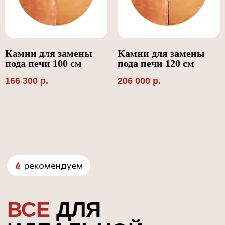
Камни для замены
Камни для замены
пода печи 100 см
пода печи 120 см
166 300
р.
206 000
р.
© При использовании информации с сайта
ссылка обязательна.
Политика конфиденциальности
Пользовательское соглашение
ООО «Россо Форни»
ИНН 2225220714
ОГРН 1212200014817
Ремонт и замена пода
Блог
Доставка и оплата
Готовые проекты
Партнерам
Инструкции