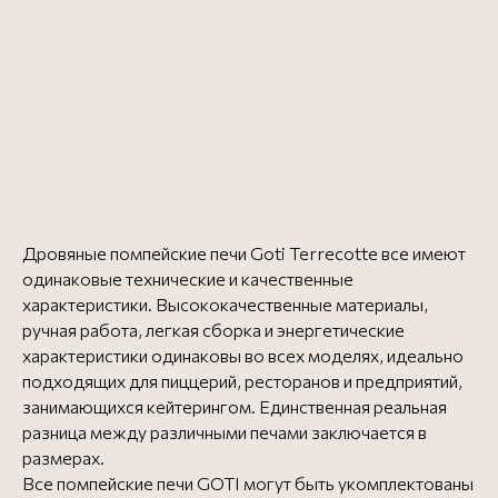
Дровяные помпейские печи Goti Terrecotte все имеют
одинаковые технические и качественные
характеристики. Высококачественные материалы,
ручная работа, легкая сборка и энергетические
характеристики одинаковы во всех моделях, идеально
подходящих для пиццерий, ресторанов и предприятий,
рекомендуем
занимающихся кейтерингом. Единственная реальная
разница между различными печами заключается в
ДОПОЛНИТЕЛЬНО
размерах.
К ВАШЕЙ ПЕЧИ
Все помпейские печи GOTI могут быть укомплектованы