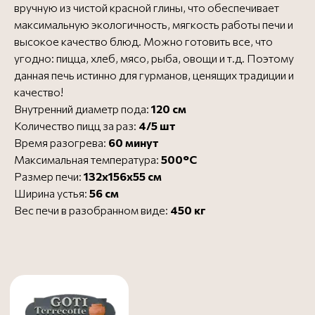
вручную из чистой красной глины, что обеспечивает
максимальную экологичность, мягкость работы печи и
высокое качество блюд. Можно готовить все, что
угодно: пицца, хлеб, мясо, рыба, овощи и т.д. Поэтому
данная печь истинно для гурманов, ценящих традиции и
Официальный представитель
качество!
О GOTI
Все печи для пиццы GOTI
Внутренний диаметр пода:
120 см
Все печи для пиццы
Посмотреть сертификат
Количество пицц за раз:
4/5 шт
Время разогрева:
60 минут
Максимальная температура:
500°C
Бесплатная доставка в
Бесплатно
Размер печи:
132х156x55 см
пределах МКАД - до 3
дней
Ширина устья:
56 см
Доставка за МКАД (50 руб.
от 1000 ₽
Вес печи в разобранном виде:
450 кг
за 1 км) - до 3 дней
Доставка до ТК
Бесплатно
Заказать в 1 клик