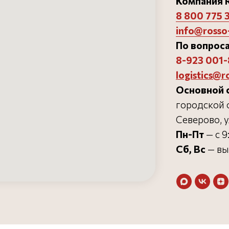
Компания R
8 800 775 
info@rosso-
По вопроса
8-923 001-
logistics@r
Основной 
городской о
Северово, у
Пн-Пт
— с 9
орни»
Ремонт и замена пода
Блог
Сб, Вс
— в
14
Доставка и оплата
Готовые проекты
14817
Инструкции
Партнерам