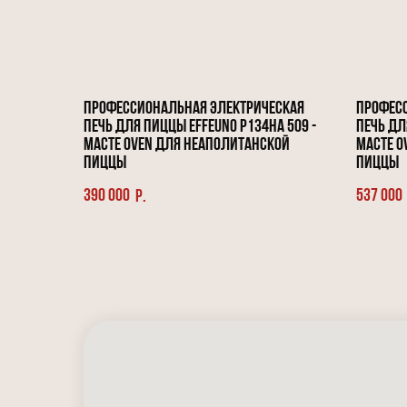
Профессиональная электрическая
Профес
печь для пиццы Effeuno P134HA 509 -
печь дл
Macte oven для неаполитанской
Macte o
пиццы
пиццы
390 000
537 000
р.