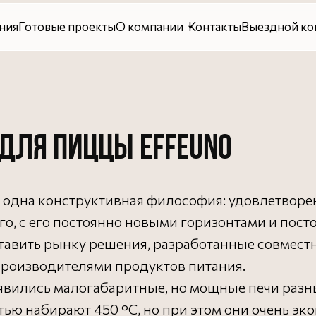
овые проекты
О компании
Контакты
Выездной консалтинг
 для пиццы Effeuno
о одна конструктивная философия: удовлетворе
го, с его постоянно новыми горизонтами и по
тавить рынку решения, разработанные совмест
производителями продуктов питания.
вились малогабаритные, но мощные печи разных л
стью набирают 450 °C, но при этом они очень э