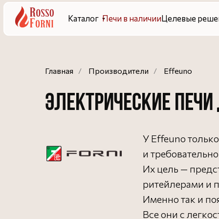
Каталог
Печи в наличии
Целевые решения
Гот
Главная
/
Производители
/
Effeuno
Электрические печи
У Effeuno тольк
и требовательно
Их цель — предс
ритейлерами и 
Именно так и поя
Все они с легко