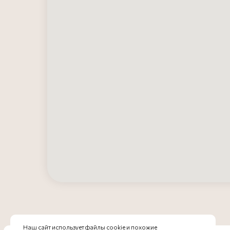
© При использовании информации с сайта
ООО «Россо Ф
ссылка обязательна.
ИНН 22252207
ОГРН 12122000
Политика конфиденциальности
Пользовательское соглашение
Наш сайт использует файлы cookie и похожие