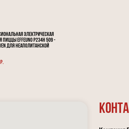
сиональная электрическая
я пиццы Effeuno P234H 509 -
ven для неаполитанской
р.
Конт