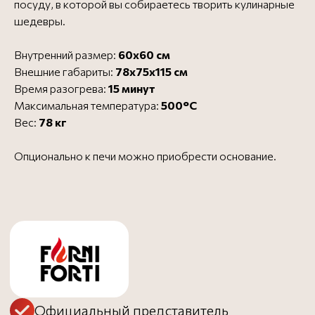
посуду, в которой вы собираетесь творить кулинарные
шедевры.
Официальный представитель
Внутренний размер:
60х60 см
Все печи для пиццы
Внешние габариты:
78х75х115 см
Время разогрева:
15 минут
Максимальная температура:
500°C
Вес:
78 кг
Бесплатная доставка в
Бесплатно
пределах МКАД - до 3
дней
Опционально к печи можно приобрести основание.
Доставка за МКАД (50 руб.
от 1000 ₽
за 1 км) - до 3 дней
Доставка до ТК
Бесплатно
Заказать в 1 клик