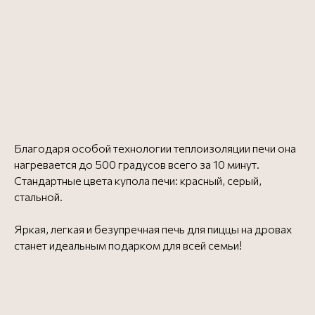
рекомендуем
ВСЕ
ДЛЯ ИДЕАЛЬНОЙ ПИЦЦЫ
Благодаря особой технологии теплоизоляции печи она
нагревается до 500 градусов всего за 10 минут.
Професиональная мука для пиццы
Стандартные цвета купола печи: красный, серый,
стальной.
Яркая, легкая и безупречная печь для пиццы на дровах
Онлайн-курсы для
станет идеальным подарком для всей семьи!
пиццайоло и пекарей