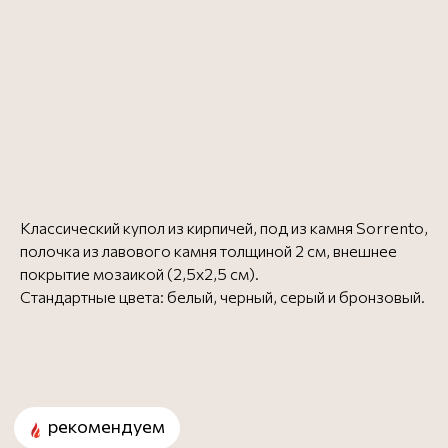
рекомендуем
ВСЕ
ДЛЯ
ИДЕАЛЬНОЙ
ПИЦЦЫ
Професиональная мука для пиццы
Классический купол из кирпичей, под из камня Sorrento,
полочка из лавового камня толщиной 2 см, внешнее
покрытие мозаикой (2,5х2,5 см).
Стандартные цвета: белый, черный, серый и бронзовый.
Онлайн-курсы для
пиццайоло и пекарей