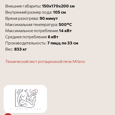
Внешние габариты:
150х170х200 см
Внутренний размер пода:
105 см
Время разогрева:
90 минут
Официальный представитель
Все печи для пиццы
Максимальная температура:
500°C
Максимальное потребление
14 кВт
Среднее потребление
6 кВт
Производительность:
7 пицц по 33 см
Вес:
833 кг
Бесплатная доставка в
Бесплатно
пределах МКАД - до 3
дней
Технический лист ротационной печи Milano
Доставка за МКАД (50 руб.
от 1000 ₽
за 1 км) - до 3 дней
Доставка до ТК
Бесплатно
Заказать в 1 клик