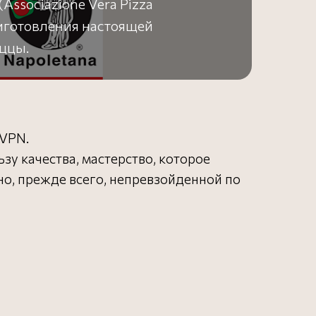
ssociazione Vera Pizza
риготовления настоящей
ццы.
AVPN.
зу качества, мастерство, которое
но, прежде всего, непревзойденной по