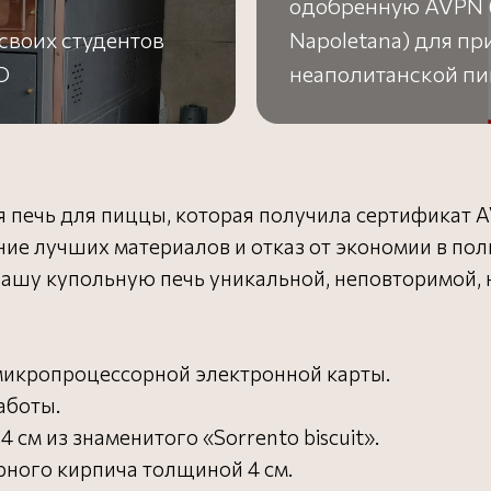
одобренную AVPN (A
своих студентов
Napoletana) для п
O
неаполитанской пи
я печь для пиццы, которая получила сертификат 
ие лучших материалов и отказ от экономии в поль
нашу купольную печь уникальной, неповторимой, 
икропроцессорной электронной карты.
аботы.
 см из знаменитого «Sorrento biscuit».
рного кирпича толщиной 4 см.