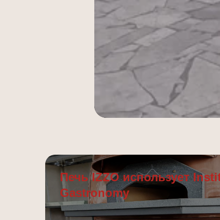
Печь IZZO использует Instit
Gastronomy