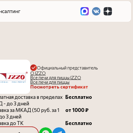
Официальный представитель
О IZZO
Все печи для пиццы IZZO
Все печи для пиццы
Посмотреть сертификат
атная доставка в пределах
Бесплатно
 - до 3 дней
вка за МКАД (50 руб. за 1
от 1000 ₽
 до 3 дней
вка до ТК
Бесплатно