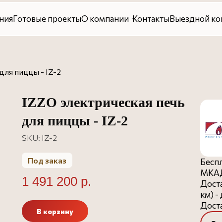
овые проекты
О компании
Контакты
Выездной консалтинг
для пиццы - IZ-2
IZZO электрическая печь
для пиццы - IZ-2
SKU:
IZ-2
Под заказ
Беспл
МКАД
1 491 200
р.
Доста
км) -
Доста
В корзину