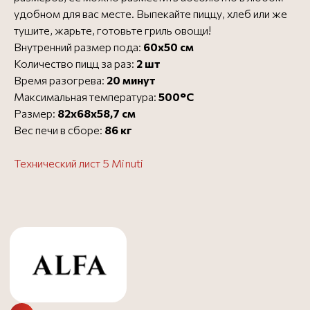
удобном для вас месте. Выпекайте пиццу, хлеб или же
тушите, жарьте, готовьте гриль овощи!
Внутренний размер пода:
60х50 см
Официальный представитель
О Alfa
Количество пицц за раз:
2 шт
Все печи для пиццы Alfa
Все печи для пиццы
Время разогрева:
20 минут
Максимальная температура:
500°C
Размер:
82х68х58,7 см
Вес печи в сборе:
86 кг
Бесплатная доставка в
Бесплатно
пределах МКАД - до 3
дней
Технический лист 5 Minuti
Доставка за МКАД (50 руб.
от 1000 ₽
за 1 км) - до 3 дней
Доставка до ТК
Бесплатно
Заказать в 1 клик