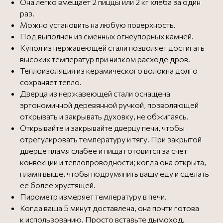
Она легко вмещает 2 пиццы или 2 кг хлеба за один
раз.
Можно установить на любую поверхность.
Под выполнен из сменных огнеупорных камней.
Купол из нержавеющей стали позволяет достигать
высоких температур при низком расходе дров.
Теплоизоляция из керамического волокна долго
сохраняет тепло.
Дверца из нержавеющей стали оснащена
эргономичной деревянной ручкой, позволяющей
открывать и закрывать духовку, не обжигаясь.
Открывайте и закрывайте дверцу печи, чтобы
рекомендуем
отрегулировать температуру и тягу. При закрытой
дверце пламя слабее и пища готовится за счет
конвекции и теплопроводности; когда она открыта,
ДОПОЛНИТЕЛЬНО
К ВАШЕЙ
пламя выше, чтобы подрумянить вашу еду и сделать
ПЕЧИ
ее более хрустящей.
Пирометр измеряет температуру в печи.
Когда ваша 5 минут доставлена, она почти готова
к использованию. Просто вставьте дымоход.