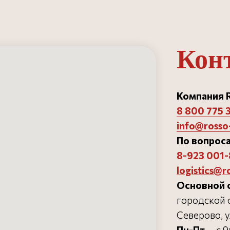
Кон
Компания R
8 800 775 
info@rosso-
орни»
Ремонт и замена пода
Блог
14
Доставка и оплата
Готовые проекты
По вопроса
14817
Инструкции
8-923 001-
Партнерам
logistics@r
Основной 
городской о
Северово, у
Пн-Пт
— с 9