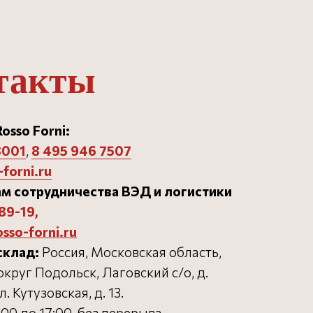
такты
osso Forni:
3001
,
8 495 946 750
7
forni.ru
Разработка сайта
м сотрудничества ВЭД и логистики
89-19
,
osso-forni.ru
склад:
Россия, Московская область,
круг Подольск, Лаговский с/о, д.
л. Кутузовская, д. 13.
:00 до 17:00, без перерыва,