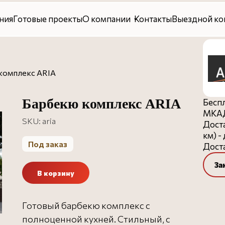
овые проекты
О компании
Контакты
Выездной консалтинг
комплекс ARIA
Барбекю комплекс ARIA
Беспл
МКАД
SKU:
aria
Доста
км) -
Под заказ
Доста
За
В корзину
Готовый барбекю комплекс с
полноценной кухней. Стильный, с