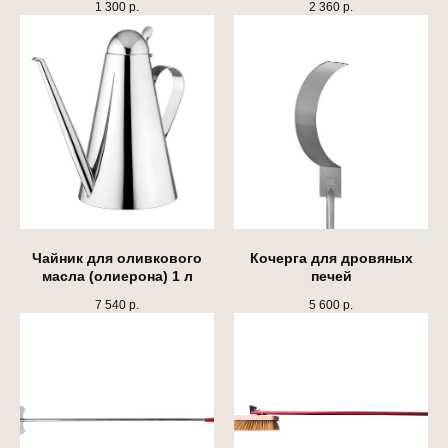
1 300
р.
2 360
р.
Чайник для оливкового
Кочерга для дровяных
масла (олиерона) 1 л
печей
© При использовании информации с сайта
ссылка обязательна.
7 540
р.
5 600
р.
Политика конфиденциальности
Пользовательское соглашение
ООО «Россо Форни»
ИНН 2225220714
ОГРН 1212200014817
Ремонт и замена пода
Блог
Доставка и оплата
Готовые проекты
Партнерам