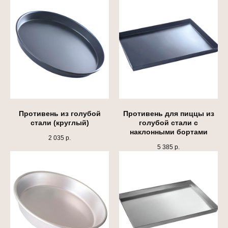
рекомендуем
ВСЕ
ДЛЯ
Противень из голубой
Противень для пиццы из
ИДЕАЛЬНОЙ
стали (круглый)
голубой стали с
наклонными бортами
ПИЦЦЫ
2 035
р.
5 385
р.
Професиональная мука для пиццы
Онлайн-курсы для
пиццайоло и пекарей