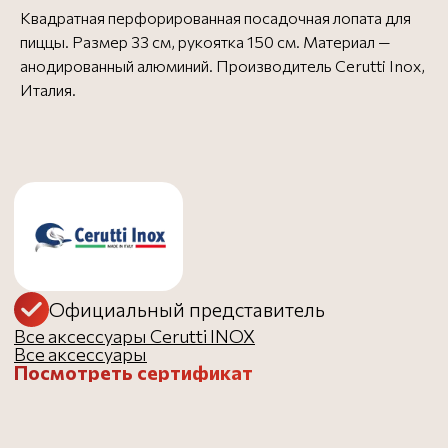
Посмотреть сертификат
Квадратная перфорированная посадочная лопата для
пиццы. Размер 33 см, рукоятка 150 см. Материал —
анодированный алюминий. Производитель Cerutti Inox,
Бесплатная доставка в
Бесплатно
Италия.
пределах МКАД - до 3
дней
Доставка за МКАД (50 руб.
от 1000 ₽
за 1 км) - до 3 дней
Доставка до ТК
Бесплатно
Заказать в 1 клик