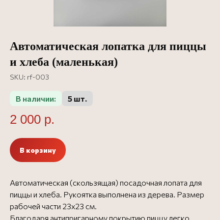
Автоматическая лопатка для пиццы
и хлеба (маленькая)
SKU:
rf-003
В наличии:
5 шт.
2 000
р.
В корзину
Автоматическая (скользящая) посадочная лопата для
Официальный представитель
пиццы и хлеба. Рукоятка выполнена из дерева. Размер
О Rosso Forni
Все аксессуары Rosso Forni
рабочей части 23х23 см.
Все аксессуары
Посмотреть сертификат
Благодаря антипригарному покрытию пиццу легко