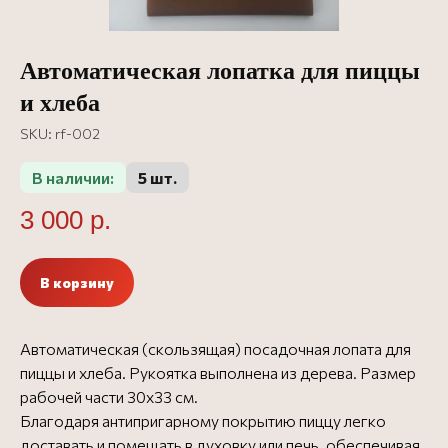
Автоматическая лопатка для пиццы
и хлеба
SKU:
rf-002
В наличии:
5 шт.
3 000
р.
В корзину
Автоматическая (скользящая) посадочная лопата для
Официальный представитель
пиццы и хлеба. Рукоятка выполнена из дерева. Размер
О Rosso Forni
рабочей части 30х33 см.
Все аксессуары Rosso Forni
Все аксессуары
Благодаря антипригарному покрытию пиццу легко
Посмотреть сертификат
доставать и помещать в духовку или печь, обеспечивая