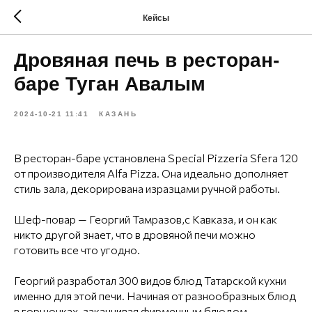
Кейсы
Дровяная печь в ресторан-
баре Туган Авалым
2024-10-21 11:41
КАЗАНЬ
В ресторан-баре установлена Special Pizzeria Sfera 120
от производителя Alfa Pizza. Она идеально дополняет
стиль зала, декорирована изразцами ручной работы.
Шеф-повар — Георгий Тамразов,с Кавказа, и он как
никто другой знает, что в дровяной печи можно
готовить все что угодно.
Георгий разработал 300 видов блюд Татарской кухни
именно для этой печи. Начиная от разнообразных блюд
в горшочках, заканчивая фирменным блюдом –